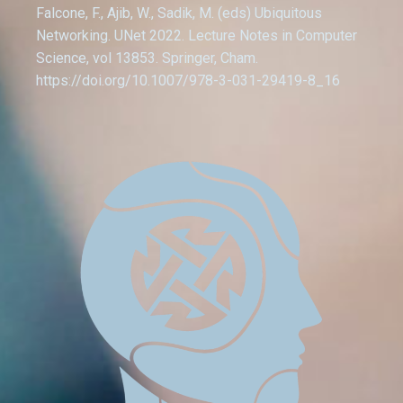
Falcone, F., Ajib, W., Sadik, M. (eds) Ubiquitous
Networking. UNet 2022. Lecture Notes in Computer
Science, vol 13853. Springer, Cham.
https://doi.org/10.1007/978-3-031-29419-8_16