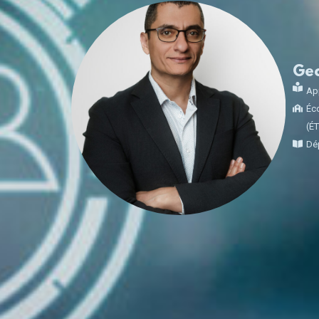
Ge
App
Éco
(É
Dép