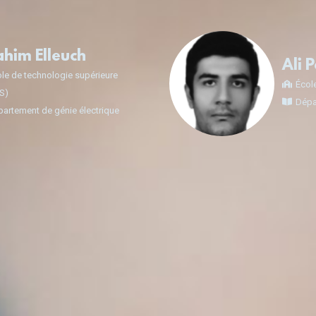
ahim Elleuch
Ali 
le de technologie supérieure
Écol
TS)
Dépa
artement de génie électrique