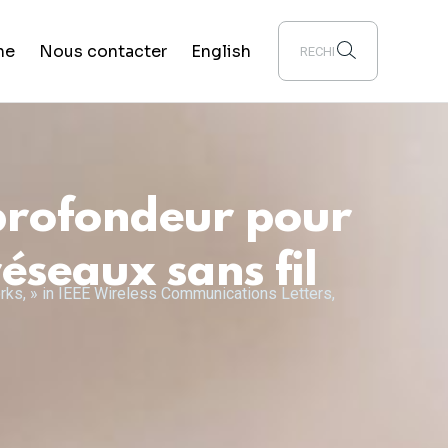
he
Nous contacter
English
profondeur pour
éseaux sans fil
rks, » in IEEE Wireless Communications Letters,