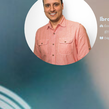
Ibr
Éco
(É
Dép