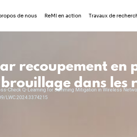
propos de nous
ReMI en action
Travaux de recherc
Vie étudiante
Formation et développement de
carrière
par recoupement en 
Opportunités de carrière
 brouillage dans les r
Nouvelles et mises à jour
Cross-Check Q-Learning for Jamming Mitigation in Wireless Netwo
.1109/LWC.2024.3374215