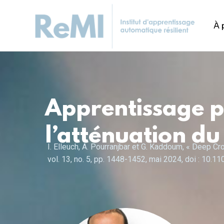
À 
Apprentissage 
l’atténuation du
I. Elleuch, A. Pourranjbar et G. Kaddoum, « Deep 
vol. 13, no. 5, pp. 1448-1452, mai 2024, doi : 10