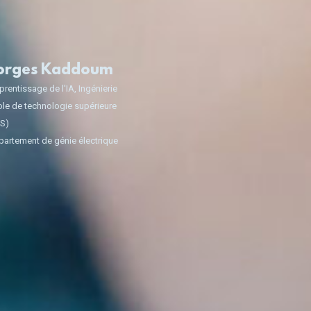
orges Kaddoum
rentissage de l'IA
,
Ingénierie
le de technologie supérieure
TS)
artement de génie électrique