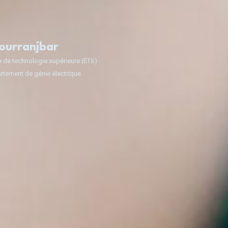
Pourranjbar
e de technologie supérieure (ÉTS)
rtement de génie électrique