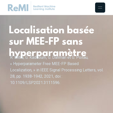
Localisation basée
sur MEE-FP sans
hyperparamètre
R. Mitra, G. Kaddoum, G. Dahman et G. Poitau,
« Hyperparameter Free MEE-FP Based
Localization, » in IEEE Signal Processing Letters, vol.
28, pp. 1938-1942, 2021, doi :
10.1109/LSP.2021.3111596.