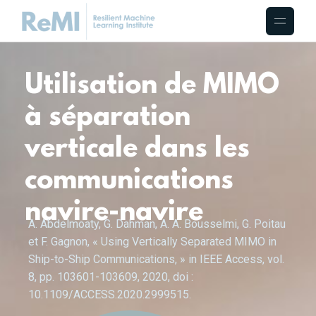
Utilisation de MIMO
à séparation
verticale dans les
communications
navire-navire
A. Abdelmoaty, G. Dahman, A. A. Bousselmi, G. Poitau
et F. Gagnon, « Using Vertically Separated MIMO in
Ship-to-Ship Communications, » in IEEE Access, vol.
8, pp. 103601-103609, 2020, doi :
10.1109/ACCESS.2020.2999515.