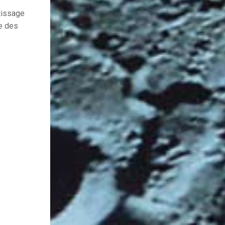
tissage
ce des