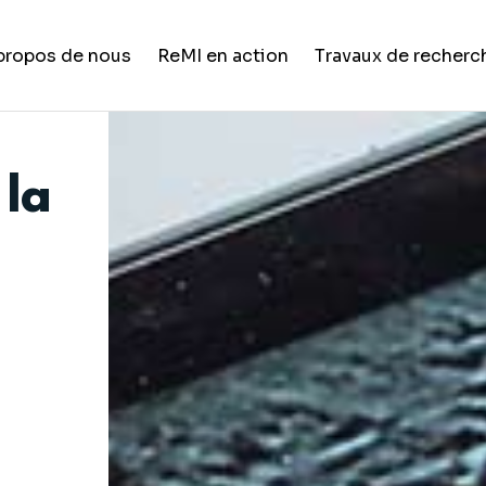
propos de nous
ReMI en action
Travaux de recherc
Vie étudiante
 la
Formation et développement de
carrière
Opportunités de carrière
Nouvelles et mises à jour