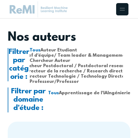
Nos auteurs
Tous
Auteur Étudiant
Filtrer
Chef d'équipe/ Team leader & Managemement
par
Chercheur Auteur
Chercheur Postdoctoral / Postdoctoral researcher
catég
Directeur de la recherche / Research director
orie :
Directeur Technologie / Technology Director
Professeur/Professor
Filtrer par
Tous
Apprentissage de l'IA
Ingénierie
domaine
d'étude :