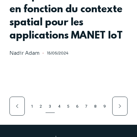
en fonction du contexte
spatial pour les
applications MANET IoT
Nadir Adam
15/05/2024
1
2
3
4
5
6
7
8
9