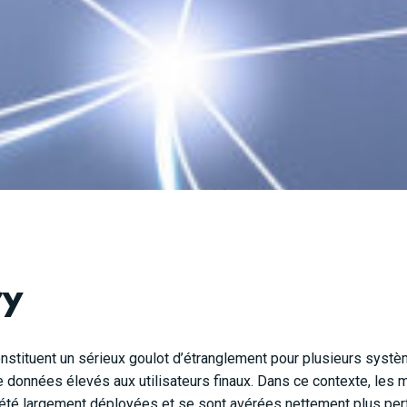
ry
onstituent un sérieux goulot d’étranglement pour plusieurs syst
e données élevés aux utilisateurs finaux. Dans ce contexte, le
 été largement déployées et se sont avérées nettement plus pe