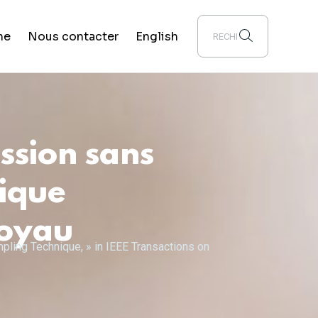
he
Nous contacter
English
ssion sans
ique
noyau
pling Technique, » in IEEE Transactions on