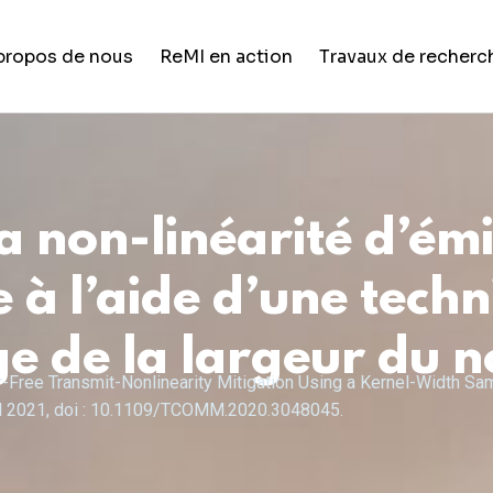
propos de nous
ReMI en action
Travaux de recherc
Vie étudiante
Formation et développement de
carrière
a non-linéarité d’émi
Opportunités de carrière
à l’aide d’une techn
Nouvelles et mises à jour
ge de la largeur du 
r-Free Transmit-Nonlinearity Mitigation Using a Kernel-Width Sam
vril 2021, doi : 10.1109/TCOMM.2020.3048045.