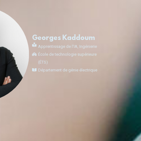
Georges Kaddoum
Apprentissage de l'IA
,
Ingénierie
École de technologie supérieure
(ÉTS)
Département de génie électrique