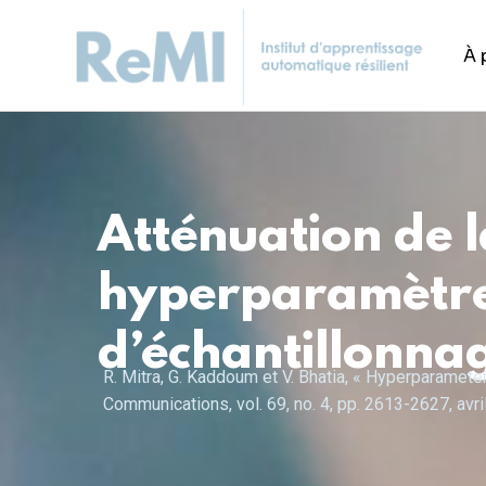
À 
Atténuation de l
hyperparamètre 
d’échantillonna
R. Mitra, G. Kaddoum et V. Bhatia, « Hyperparamete
Communications, vol. 69, no. 4, pp. 2613-2627, a