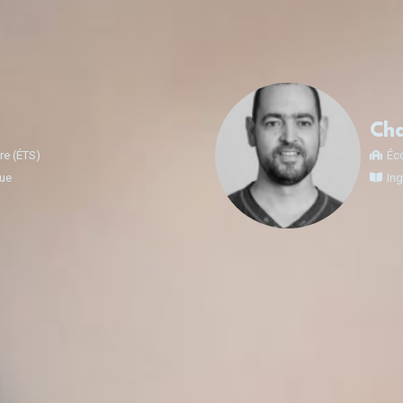
Cha
re (ÉTS)
Éco
que
Ing