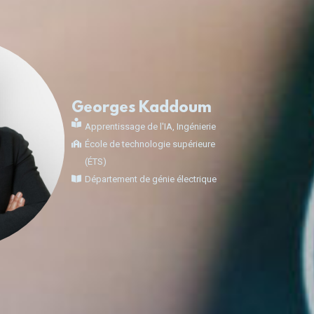
Georges Kaddoum
Apprentissage de l'IA
,
Ingénierie
École de technologie supérieure
(ÉTS)
Département de génie électrique