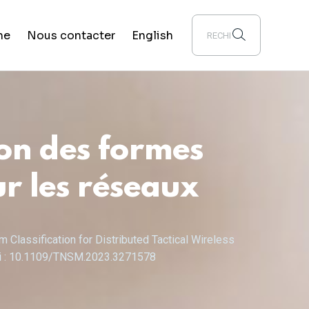
he
Nous contacter
English
ion des formes
r les réseaux
 Classification for Distributed Tactical Wireless
 doi : 10.1109/TNSM.2023.3271578