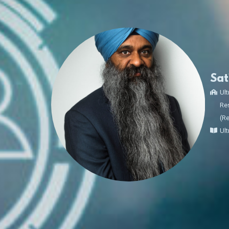
Sat
Ult
Res
(R
Ult