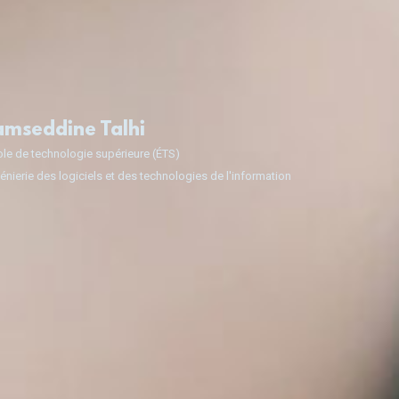
mseddine Talhi
le de technologie supérieure (ÉTS)
énierie des logiciels et des technologies de l'information