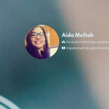
Aida Meftah
École de technologie supérieu
Département de génie électri