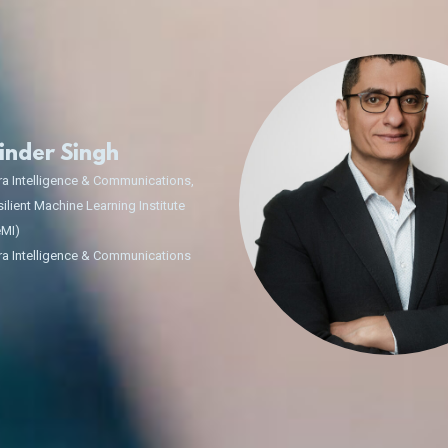
inder Singh
ra Intelligence & Communications,
ilient Machine Learning Institute
eMI)
ra Intelligence & Communications