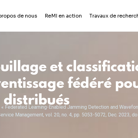
propos de nous
ReMI en action
Travaux de recherc
Vie étudiante
Formation et développement de
carrière
uillage et classificat
Opportunités de carrière
entissage fédéré pou
Nouvelles et mises à jour
s distribués
ngh, « Federated Learning-Enabled Jamming Detection and Waveform
Service Management, vol. 20, no. 4, pp. 5053-5072, Dec. 2023,