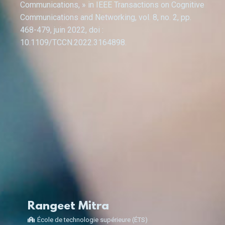
Communications, » in IEEE Transactions on Cognitive
Communications and Networking, vol. 8, no. 2, pp.
468-479, juin 2022, doi :
10.1109/TCCN.2022.3164898.
Rangeet Mitra
École de technologie supérieure (ÉTS)