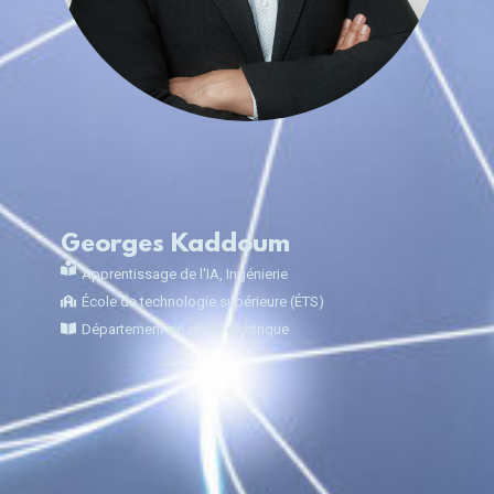
Georges Kaddoum
Apprentissage de l'IA
,
Ingénierie
École de technologie supérieure (ÉTS)
Département de génie électrique