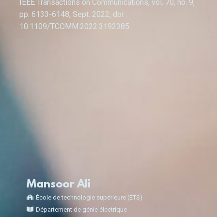
IEEE Transactions on Communications, vol. 70, no. 9,
pp. 6133-6148, Sept. 2022, doi :
10.1109/TCOMM.2022.3192385
Mansoor Ali
École de technologie supérieure (ÉTS)
Département de génie électrique