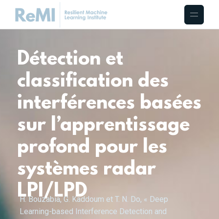
Détection et
classification des
interférences basées
sur l’apprentissage
profond pour les
systèmes radar
LPI/LPD
H. Bouzabia, G. Kaddoum et T. N. Do, « Deep
Learning-based Interference Detection and