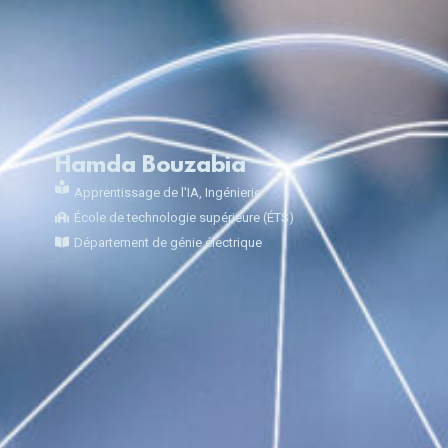
Hamda Bouzabia
Apprentissage de l'IA
,
Ingénierie
École de technologie supérieure (ÉTS)
Département de génie électrique