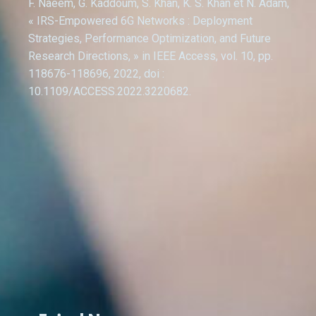
F. Naeem, G. Kaddoum, S. Khan, K. S. Khan et N. Adam,
« IRS-Empowered 6G Networks : Deployment
Strategies, Performance Optimization, and Future
Research Directions, » in IEEE Access, vol. 10, pp.
118676-118696, 2022, doi :
10.1109/ACCESS.2022.3220682.