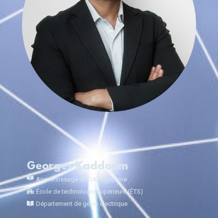
Georges Kaddoum
Apprentissage de l'IA
,
Ingénierie
École de technologie supérieure (ÉTS)
Département de génie électrique