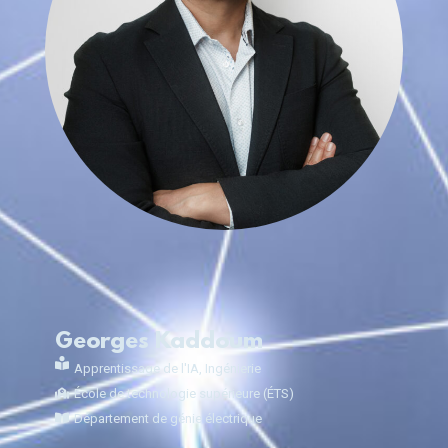
Georges Kaddoum
Apprentissage de l'IA
,
Ingénierie
École de technologie supérieure (ÉTS)
Département de génie électrique