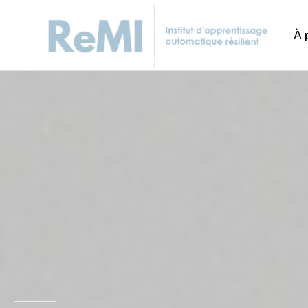
À 
MERVEILLES CAPTURÉES
Des photographies époustoufla
exquises