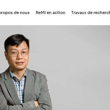
propos de nous
ReMI en action
Travaux de recherc
Vie étudiante
Formation et développement de
carrière
Opportunités de carrière
Nouvelles et mises à jour